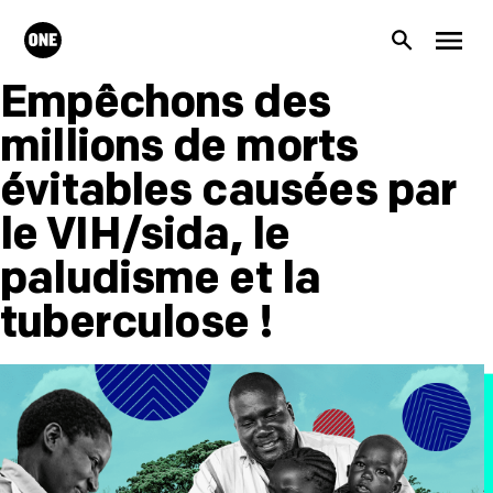
Aller au contenu principal
ONE.org
Recherc
Men
Empêchons des
millions de morts
évitables causées par
le VIH/sida, le
paludisme et la
tuberculose !